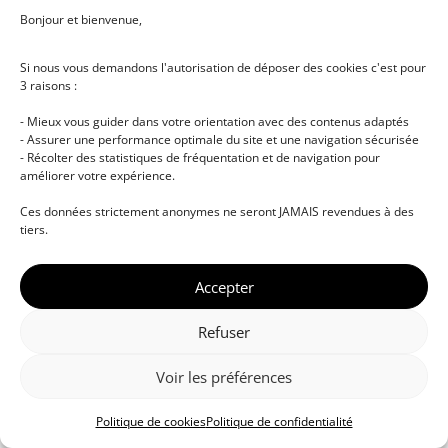
Bonjour et bienvenue,
Si nous vous demandons l'autorisation de déposer des cookies c'est pour
3 raisons :
- Mieux vous guider dans votre orientation avec des contenus adaptés
- Assurer une performance optimale du site et une navigation sécurisée
- Récolter des statistiques de fréquentation et de navigation pour
améliorer votre expérience.
© DJ NETWORK • École de DJ et de production
Ces données strictement anonymes ne seront JAMAIS revendues à des
musicale • Certifications professionnelles • Paris •
tiers.
Montpellier • À distance • Site actualisé en juillet
2026
Accepter
Refuser
Voir les préférences
Politique de cookies
Politique de confidentialité