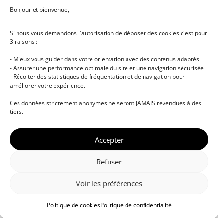
Bonjour et bienvenue,
Si nous vous demandons l'autorisation de déposer des cookies c'est pour
3 raisons :
- Mieux vous guider dans votre orientation avec des contenus adaptés
- Assurer une performance optimale du site et une navigation sécurisée
- Récolter des statistiques de fréquentation et de navigation pour
améliorer votre expérience.
© DJ NETWORK • École de DJ et de production
Ces données strictement anonymes ne seront JAMAIS revendues à des
musicale • Certifications professionnelles • Paris •
tiers.
Montpellier • À distance • Site actualisé en juillet
2026
Accepter
Refuser
Voir les préférences
Politique de cookies
Politique de confidentialité