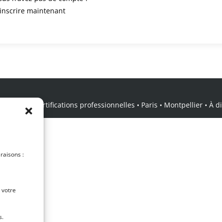
’inscrire maintenant
icale • Certifications professionnelles • Paris • Montpellier • À dis
 raisons :
 votre
s.