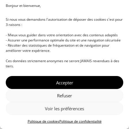
Bonjour et bienvenue,
Si nous vous demandons l'autorisation de déposer des cookies c'est pour
3 raisons :
- Mieux vous guider dans votre orientation avec des contenus adaptés
- Assurer une performance optimale du site et une navigation sécurisée
- Récolter des statistiques de fréquentation et de navigation pour
améliorer votre expérience.
© DJ NETWORK • École de DJ et de production
Ces données strictement anonymes ne seront JAMAIS revendues à des
musicale • Certifications professionnelles • Paris •
tiers.
Montpellier • À distance • Site actualisé en juillet
2026
Accepter
Refuser
Voir les préférences
Politique de cookies
Politique de confidentialité