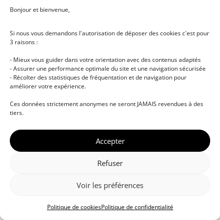
Bonjour et bienvenue,
Si nous vous demandons l'autorisation de déposer des cookies c'est pour
3 raisons :
- Mieux vous guider dans votre orientation avec des contenus adaptés
- Assurer une performance optimale du site et une navigation sécurisée
- Récolter des statistiques de fréquentation et de navigation pour
améliorer votre expérience.
© DJ NETWORK • École de DJ et de production
Ces données strictement anonymes ne seront JAMAIS revendues à des
musicale • Certifications professionnelles • Paris •
tiers.
Montpellier • À distance • Site actualisé en juillet
2026
Accepter
Refuser
Voir les préférences
Politique de cookies
Politique de confidentialité