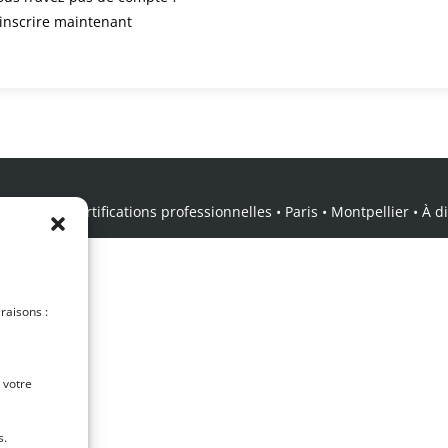
’inscrire maintenant
icale • Certifications professionnelles • Paris • Montpellier • À dis
 raisons :
 votre
s.