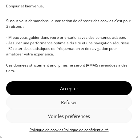
Bonjour et bienvenue,
Si nous vous demandons l'autorisation de déposer des cookies c'est pour
3 raisons :
- Mieux vous guider dans votre orientation avec des contenus adaptés
- Assurer une performance optimale du site et une navigation sécurisée
- Récolter des statistiques de fréquentation et de navigation pour
améliorer votre expérience.
© DJ NETWORK • École de DJ et de production
Ces données strictement anonymes ne seront JAMAIS revendues à des
musicale • Certifications professionnelles • Paris •
tiers.
Montpellier • À distance • Site actualisé en juillet
2026
Accepter
Refuser
Voir les préférences
Politique de cookies
Politique de confidentialité