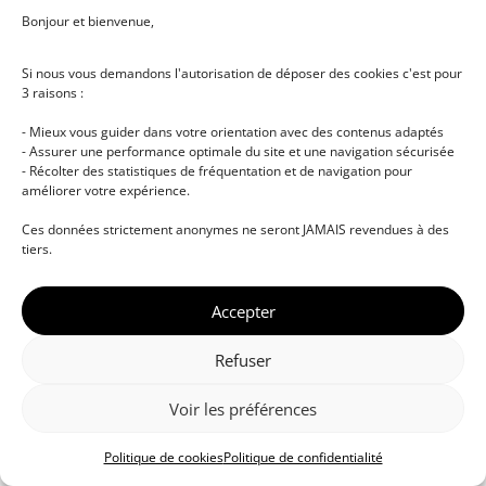
Bonjour et bienvenue,
Si nous vous demandons l'autorisation de déposer des cookies c'est pour
3 raisons :
- Mieux vous guider dans votre orientation avec des contenus adaptés
- Assurer une performance optimale du site et une navigation sécurisée
- Récolter des statistiques de fréquentation et de navigation pour
améliorer votre expérience.
© DJ NETWORK • École de DJ et de production
Ces données strictement anonymes ne seront JAMAIS revendues à des
musicale • Certifications professionnelles • Paris •
tiers.
Montpellier • À distance • Site actualisé en juillet
2026
Accepter
Refuser
Voir les préférences
Politique de cookies
Politique de confidentialité