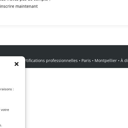
’inscrire maintenant
icale • Certifications professionnelles • Paris • Montpellier • À dis
 raisons :
 votre
s.