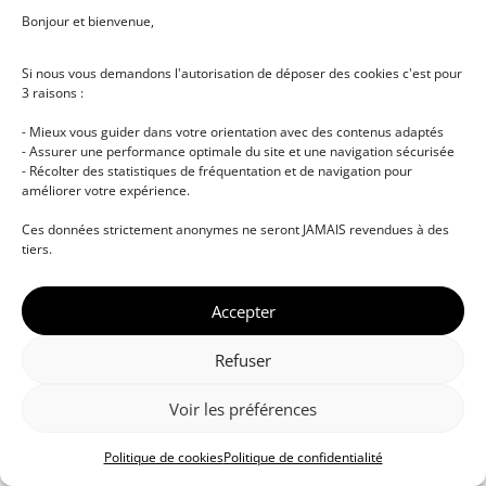
Bonjour et bienvenue,
Si nous vous demandons l'autorisation de déposer des cookies c'est pour
3 raisons :
- Mieux vous guider dans votre orientation avec des contenus adaptés
- Assurer une performance optimale du site et une navigation sécurisée
- Récolter des statistiques de fréquentation et de navigation pour
améliorer votre expérience.
© DJ NETWORK • École de DJ et de production
Ces données strictement anonymes ne seront JAMAIS revendues à des
musicale • Certifications professionnelles • Paris •
tiers.
Montpellier • À distance • Site actualisé en juillet
2026
Accepter
Refuser
Voir les préférences
Politique de cookies
Politique de confidentialité