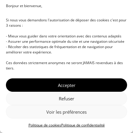
Bonjour et bienvenue,
Si nous vous demandons l'autorisation de déposer des cookies c'est pour
3 raisons :
- Mieux vous guider dans votre orientation avec des contenus adaptés
- Assurer une performance optimale du site et une navigation sécurisée
- Récolter des statistiques de fréquentation et de navigation pour
améliorer votre expérience.
© DJ NETWORK • École de DJ et de production
Ces données strictement anonymes ne seront JAMAIS revendues à des
musicale • Certifications professionnelles • Paris •
tiers.
Montpellier • À distance • Site actualisé en juillet
2026
Accepter
Refuser
Voir les préférences
Politique de cookies
Politique de confidentialité