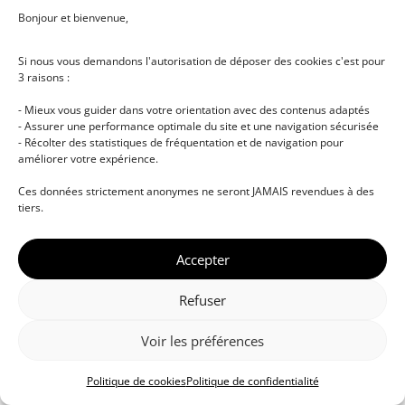
Bonjour et bienvenue,
Si nous vous demandons l'autorisation de déposer des cookies c'est pour
3 raisons :
- Mieux vous guider dans votre orientation avec des contenus adaptés
- Assurer une performance optimale du site et une navigation sécurisée
- Récolter des statistiques de fréquentation et de navigation pour
améliorer votre expérience.
© DJ NETWORK • École de DJ et de production
Ces données strictement anonymes ne seront JAMAIS revendues à des
musicale • Certifications professionnelles • Paris •
tiers.
Montpellier • À distance • Site actualisé en juillet
2026
Accepter
Refuser
Voir les préférences
Politique de cookies
Politique de confidentialité