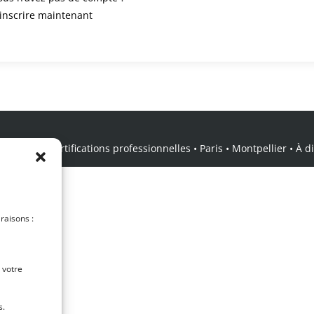
’inscrire maintenant
icale • Certifications professionnelles • Paris • Montpellier • À dis
 raisons :
 votre
s.