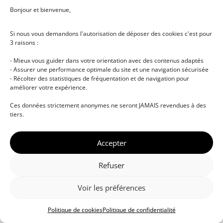
Bonjour et bienvenue,
Si nous vous demandons l'autorisation de déposer des cookies c'est pour
3 raisons :
- Mieux vous guider dans votre orientation avec des contenus adaptés
- Assurer une performance optimale du site et une navigation sécurisée
- Récolter des statistiques de fréquentation et de navigation pour
améliorer votre expérience.
© DJ NETWORK • École de DJ et de production
Ces données strictement anonymes ne seront JAMAIS revendues à des
musicale • Certifications professionnelles • Paris •
tiers.
Montpellier • À distance • Site actualisé en juillet
2026
Accepter
Refuser
Voir les préférences
Politique de cookies
Politique de confidentialité