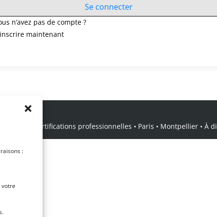
Se connecter
ous n’avez pas de compte ?
’inscrire maintenant
icale • Certifications professionnelles • Paris • Montpellier • À dis
 raisons :
 votre
s.