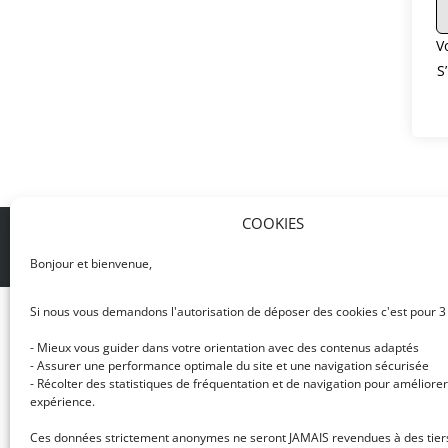
V
S
COOKIES
© DJ NETWORK • École de DJ et de production mus
Bonjour et bienvenue,
Si nous vous demandons l'autorisation de déposer des cookies c'est pour 3
- Mieux vous guider dans votre orientation avec des contenus adaptés
- Assurer une performance optimale du site et une navigation sécurisée
- Récolter des statistiques de fréquentation et de navigation pour améliorer
expérience.
Ces données strictement anonymes ne seront JAMAIS revendues à des tier