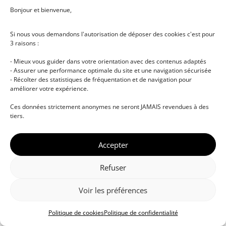
Bonjour et bienvenue,
Se connecter
Si nous vous demandons l'autorisation de déposer des cookies c'est pour
Vous n’avez pas de compte ?
S’inscrire maintenant
3 raisons :
- Mieux vous guider dans votre orientation avec des contenus adaptés
- Assurer une performance optimale du site et une navigation sécurisée
- Récolter des statistiques de fréquentation et de navigation pour
améliorer votre expérience.
Ces données strictement anonymes ne seront JAMAIS revendues à des
tiers.
© DJ NETWORK • École de DJ et de production
Accepter
musicale • Certifications professionnelles • Paris •
Montpellier • À distance • Site actualisé en juillet
Refuser
2026
Voir les préférences
Politique de cookies
Politique de confidentialité