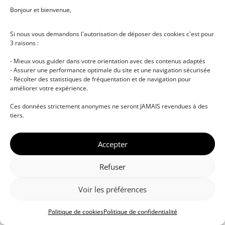
Bonjour et bienvenue,
Se connecter
Si nous vous demandons l'autorisation de déposer des cookies c'est pour
3 raisons :
S’inscrire maintenant
Vous n’avez pas de compte ?
- Mieux vous guider dans votre orientation avec des contenus adaptés
- Assurer une performance optimale du site et une navigation sécurisée
- Récolter des statistiques de fréquentation et de navigation pour
améliorer votre expérience.
Ces données strictement anonymes ne seront JAMAIS revendues à des
tiers.
Accepter
© DJ NETWORK • École de DJ et de production
musicale • Certifications professionnelles • Paris •
Refuser
Montpellier • À distance • Site actualisé en juillet
2026
Voir les préférences
Politique de cookies
Politique de confidentialité