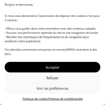
Bonjour et bienvenue,
Se connecter
Si nous vous demandons l'autorisation de déposer des cookies c'est pour
3 raisons :
S’inscrire maintenant
Vous n’avez pas de compte ?
- Mieux vous guider dans votre orientation avec des contenus adaptés
- Assurer une performance optimale du site et une navigation sécurisée
- Récolter des statistiques de fréquentation et de navigation pour
améliorer votre expérience.
Ces données strictement anonymes ne seront JAMAIS revendues à des
tiers.
Accepter
© DJ NETWORK • École de DJ et de production
musicale • Certifications professionnelles • Paris •
Refuser
Montpellier • À distance • Site actualisé en juillet
2026
Voir les préférences
Politique de cookies
Politique de confidentialité