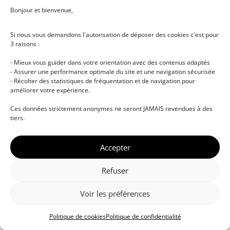
Bonjour et bienvenue,
Se connecter
Si nous vous demandons l'autorisation de déposer des cookies c'est pour
3 raisons :
S’inscrire maintenant
Vous n’avez pas de compte ?
- Mieux vous guider dans votre orientation avec des contenus adaptés
- Assurer une performance optimale du site et une navigation sécurisée
- Récolter des statistiques de fréquentation et de navigation pour
améliorer votre expérience.
Ces données strictement anonymes ne seront JAMAIS revendues à des
tiers.
Accepter
© DJ NETWORK • École de DJ et de production
musicale • Certifications professionnelles • Paris •
Refuser
Montpellier • À distance • Site actualisé en juillet
2026
Voir les préférences
Politique de cookies
Politique de confidentialité