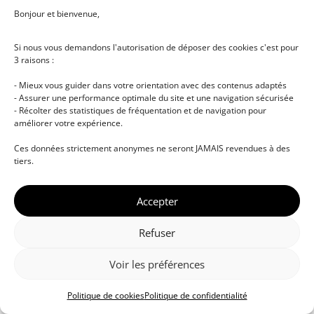
Bonjour et bienvenue,
Si nous vous demandons l'autorisation de déposer des cookies c'est pour
3 raisons :
- Mieux vous guider dans votre orientation avec des contenus adaptés
- Assurer une performance optimale du site et une navigation sécurisée
- Récolter des statistiques de fréquentation et de navigation pour
améliorer votre expérience.
© DJ NETWORK • École de DJ et de production
Ces données strictement anonymes ne seront JAMAIS revendues à des
musicale • Certifications professionnelles • Paris •
tiers.
Montpellier • À distance • Site actualisé en juillet
2026
Accepter
Refuser
Voir les préférences
Politique de cookies
Politique de confidentialité