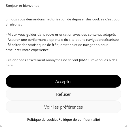
Bonjour et bienvenue,
Si nous vous demandons l'autorisation de déposer des cookies c'est pour
3 raisons :
- Mieux vous guider dans votre orientation avec des contenus adaptés
- Assurer une performance optimale du site et une navigation sécurisée
- Récolter des statistiques de fréquentation et de navigation pour
améliorer votre expérience.
© DJ NETWORK • École de DJ et de production
Ces données strictement anonymes ne seront JAMAIS revendues à des
musicale • Certifications professionnelles • Paris •
tiers.
Montpellier • À distance • Site actualisé en juillet
2026
Accepter
Refuser
Voir les préférences
Politique de cookies
Politique de confidentialité