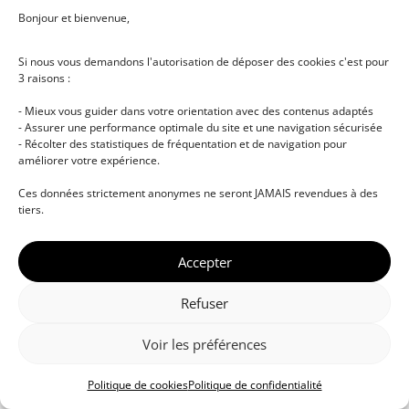
Bonjour et bienvenue,
Si nous vous demandons l'autorisation de déposer des cookies c'est pour
3 raisons :
- Mieux vous guider dans votre orientation avec des contenus adaptés
- Assurer une performance optimale du site et une navigation sécurisée
- Récolter des statistiques de fréquentation et de navigation pour
améliorer votre expérience.
© DJ NETWORK • École de DJ et de production
Ces données strictement anonymes ne seront JAMAIS revendues à des
musicale • Certifications professionnelles • Paris •
tiers.
Montpellier • À distance • Site actualisé en juillet
2026
Accepter
Refuser
Voir les préférences
Politique de cookies
Politique de confidentialité