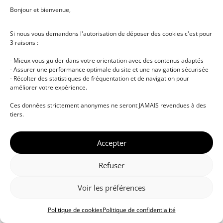
Bonjour et bienvenue,
Si nous vous demandons l'autorisation de déposer des cookies c'est pour
3 raisons :
- Mieux vous guider dans votre orientation avec des contenus adaptés
- Assurer une performance optimale du site et une navigation sécurisée
- Récolter des statistiques de fréquentation et de navigation pour
améliorer votre expérience.
© DJ NETWORK • École de DJ et de production
Ces données strictement anonymes ne seront JAMAIS revendues à des
musicale • Certifications professionnelles • Paris •
tiers.
Montpellier • À distance • Site actualisé en juillet
2026
Accepter
Refuser
Voir les préférences
Politique de cookies
Politique de confidentialité