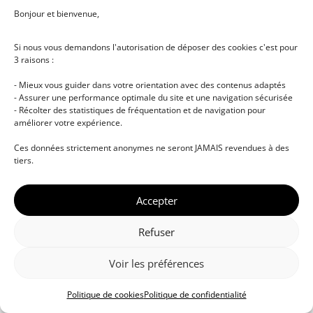
Bonjour et bienvenue,
Si nous vous demandons l'autorisation de déposer des cookies c'est pour
3 raisons :
- Mieux vous guider dans votre orientation avec des contenus adaptés
- Assurer une performance optimale du site et une navigation sécurisée
- Récolter des statistiques de fréquentation et de navigation pour
améliorer votre expérience.
© DJ NETWORK • École de DJ et de production
Ces données strictement anonymes ne seront JAMAIS revendues à des
musicale • Certifications professionnelles • Paris •
tiers.
Montpellier • À distance • Site actualisé en juillet
2026
Accepter
Refuser
Voir les préférences
Politique de cookies
Politique de confidentialité