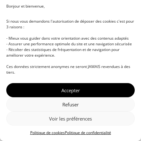
Bonjour et bienvenue,
Si nous vous demandons l'autorisation de déposer des cookies c'est pour
3 raisons :
- Mieux vous guider dans votre orientation avec des contenus adaptés
- Assurer une performance optimale du site et une navigation sécurisée
- Récolter des statistiques de fréquentation et de navigation pour
améliorer votre expérience.
© DJ NETWORK • École de DJ et de production
Ces données strictement anonymes ne seront JAMAIS revendues à des
musicale • Certifications professionnelles • Paris •
tiers.
Montpellier • À distance • Site actualisé en juillet
2026
Accepter
Refuser
Voir les préférences
Politique de cookies
Politique de confidentialité