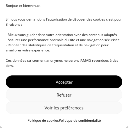
Bonjour et bienvenue,
Si nous vous demandons l'autorisation de déposer des cookies c'est pour
3 raisons :
- Mieux vous guider dans votre orientation avec des contenus adaptés
- Assurer une performance optimale du site et une navigation sécurisée
- Récolter des statistiques de fréquentation et de navigation pour
améliorer votre expérience.
© DJ NETWORK • École de DJ et de production
Ces données strictement anonymes ne seront JAMAIS revendues à des
musicale • Certifications professionnelles • Paris •
tiers.
Montpellier • À distance • Site actualisé en juillet
2026
Accepter
Refuser
Voir les préférences
Politique de cookies
Politique de confidentialité