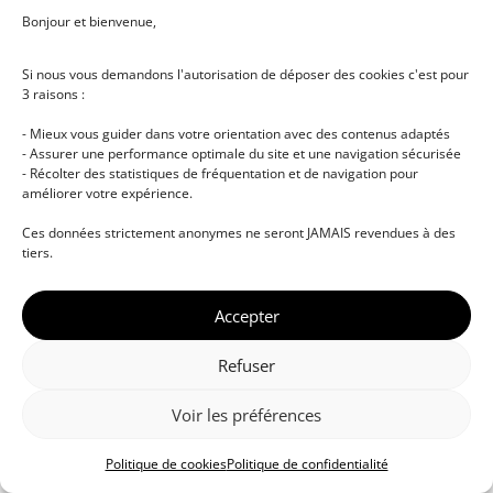
Bonjour et bienvenue,
Si nous vous demandons l'autorisation de déposer des cookies c'est pour
3 raisons :
- Mieux vous guider dans votre orientation avec des contenus adaptés
- Assurer une performance optimale du site et une navigation sécurisée
- Récolter des statistiques de fréquentation et de navigation pour
améliorer votre expérience.
© DJ NETWORK • École de DJ et de production
Ces données strictement anonymes ne seront JAMAIS revendues à des
musicale • Certifications professionnelles • Paris •
tiers.
Montpellier • À distance • Site actualisé en juillet
2026
Accepter
Refuser
Voir les préférences
Politique de cookies
Politique de confidentialité