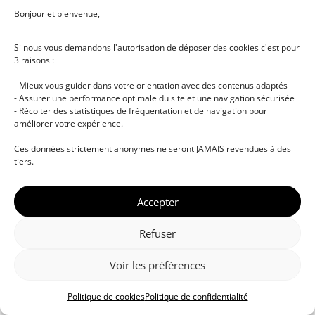
Bonjour et bienvenue,
Si nous vous demandons l'autorisation de déposer des cookies c'est pour
3 raisons :
- Mieux vous guider dans votre orientation avec des contenus adaptés
- Assurer une performance optimale du site et une navigation sécurisée
- Récolter des statistiques de fréquentation et de navigation pour
améliorer votre expérience.
© DJ NETWORK • École de DJ et de production
Ces données strictement anonymes ne seront JAMAIS revendues à des
musicale • Certifications professionnelles • Paris •
tiers.
Montpellier • À distance • Site actualisé en juillet
2026
Accepter
Refuser
Voir les préférences
Politique de cookies
Politique de confidentialité