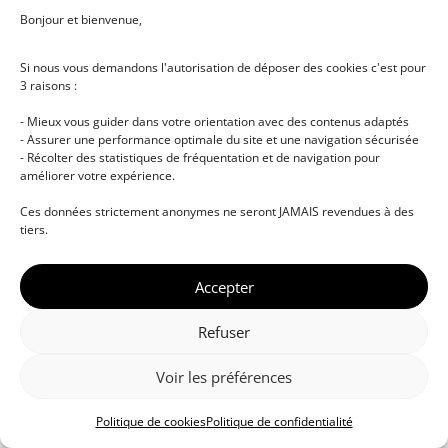
Bonjour et bienvenue,
Si nous vous demandons l'autorisation de déposer des cookies c'est pour
3 raisons :
- Mieux vous guider dans votre orientation avec des contenus adaptés
- Assurer une performance optimale du site et une navigation sécurisée
- Récolter des statistiques de fréquentation et de navigation pour
améliorer votre expérience.
© DJ NETWORK • École de DJ et de production
Ces données strictement anonymes ne seront JAMAIS revendues à des
musicale • Certifications professionnelles • Paris •
tiers.
Montpellier • À distance • Site actualisé en juillet
2026
Accepter
Refuser
Voir les préférences
Politique de cookies
Politique de confidentialité