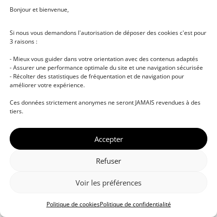
Bonjour et bienvenue,
Si nous vous demandons l'autorisation de déposer des cookies c'est pour
3 raisons :
- Mieux vous guider dans votre orientation avec des contenus adaptés
- Assurer une performance optimale du site et une navigation sécurisée
- Récolter des statistiques de fréquentation et de navigation pour
améliorer votre expérience.
© DJ NETWORK • École de DJ et de production
Ces données strictement anonymes ne seront JAMAIS revendues à des
musicale • Certifications professionnelles • Paris •
tiers.
Montpellier • À distance • Site actualisé en juillet
2026
Accepter
Refuser
Voir les préférences
Politique de cookies
Politique de confidentialité