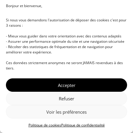
Bonjour et bienvenue,
Si nous vous demandons l'autorisation de déposer des cookies c'est pour
3 raisons :
- Mieux vous guider dans votre orientation avec des contenus adaptés
- Assurer une performance optimale du site et une navigation sécurisée
- Récolter des statistiques de fréquentation et de navigation pour
améliorer votre expérience.
© DJ NETWORK • École de DJ et de production
Ces données strictement anonymes ne seront JAMAIS revendues à des
musicale • Certifications professionnelles • Paris •
tiers.
Montpellier • À distance • Site actualisé en juillet
2026
Accepter
Refuser
Voir les préférences
Politique de cookies
Politique de confidentialité