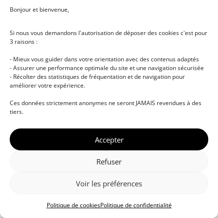
Bonjour et bienvenue,
Si nous vous demandons l'autorisation de déposer des cookies c'est pour
3 raisons :
- Mieux vous guider dans votre orientation avec des contenus adaptés
- Assurer une performance optimale du site et une navigation sécurisée
- Récolter des statistiques de fréquentation et de navigation pour
améliorer votre expérience.
© DJ NETWORK • École de DJ et de production
Ces données strictement anonymes ne seront JAMAIS revendues à des
musicale • Certifications professionnelles • Paris •
tiers.
Montpellier • À distance • Site actualisé en juillet
2026
Accepter
Refuser
Voir les préférences
Politique de cookies
Politique de confidentialité