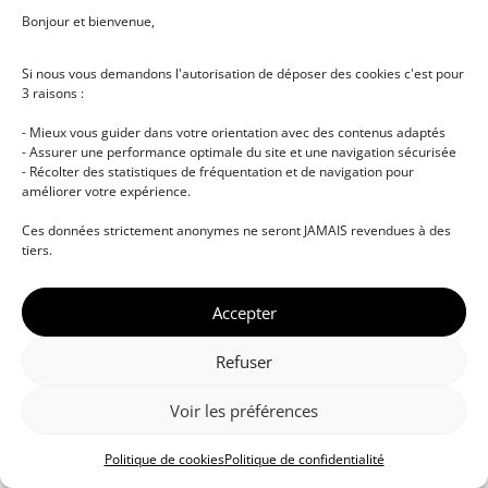
Bonjour et bienvenue,
Si nous vous demandons l'autorisation de déposer des cookies c'est pour
3 raisons :
- Mieux vous guider dans votre orientation avec des contenus adaptés
- Assurer une performance optimale du site et une navigation sécurisée
- Récolter des statistiques de fréquentation et de navigation pour
améliorer votre expérience.
© DJ NETWORK • École de DJ et de production
Ces données strictement anonymes ne seront JAMAIS revendues à des
musicale • Certifications professionnelles • Paris •
tiers.
Montpellier • À distance • Site actualisé en juillet
2026
Accepter
Refuser
Voir les préférences
Politique de cookies
Politique de confidentialité