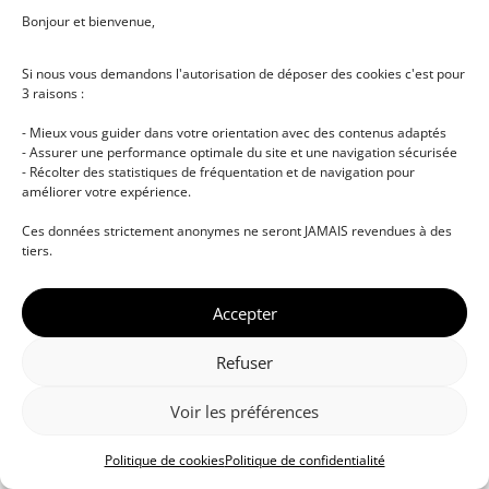
Bonjour et bienvenue,
Si nous vous demandons l'autorisation de déposer des cookies c'est pour
3 raisons :
- Mieux vous guider dans votre orientation avec des contenus adaptés
- Assurer une performance optimale du site et une navigation sécurisée
- Récolter des statistiques de fréquentation et de navigation pour
améliorer votre expérience.
© DJ NETWORK • École de DJ et de production
Ces données strictement anonymes ne seront JAMAIS revendues à des
musicale • Certifications professionnelles • Paris •
tiers.
Montpellier • À distance • Site actualisé en juillet
2026
Accepter
Refuser
Voir les préférences
Politique de cookies
Politique de confidentialité