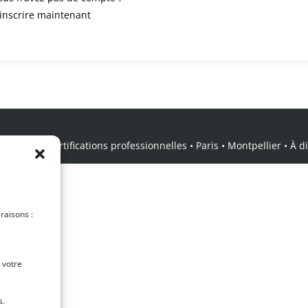
’inscrire maintenant
icale • Certifications professionnelles • Paris • Montpellier • À dis
 raisons :
 votre
s.