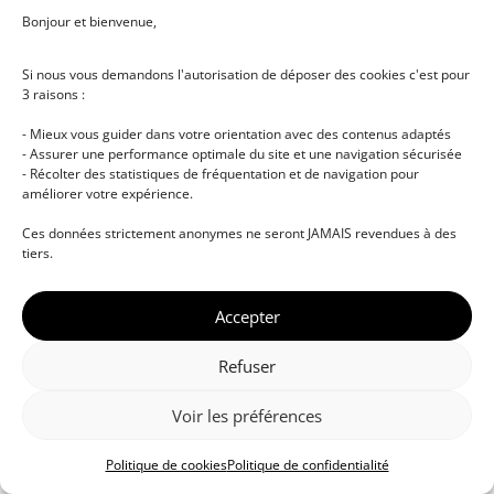
Bonjour et bienvenue,
Si nous vous demandons l'autorisation de déposer des cookies c'est pour
3 raisons :
- Mieux vous guider dans votre orientation avec des contenus adaptés
- Assurer une performance optimale du site et une navigation sécurisée
- Récolter des statistiques de fréquentation et de navigation pour
améliorer votre expérience.
© DJ NETWORK • École de DJ et de production
Ces données strictement anonymes ne seront JAMAIS revendues à des
musicale • Certifications professionnelles • Paris •
tiers.
Montpellier • À distance • Site actualisé en juillet
2026
Accepter
Refuser
Voir les préférences
Politique de cookies
Politique de confidentialité