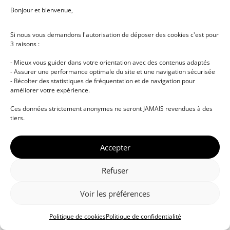
Bonjour et bienvenue,
Si nous vous demandons l'autorisation de déposer des cookies c'est pour
3 raisons :
- Mieux vous guider dans votre orientation avec des contenus adaptés
- Assurer une performance optimale du site et une navigation sécurisée
- Récolter des statistiques de fréquentation et de navigation pour
améliorer votre expérience.
© DJ NETWORK • École de DJ et de production
Ces données strictement anonymes ne seront JAMAIS revendues à des
musicale • Certifications professionnelles • Paris •
tiers.
Montpellier • À distance • Site actualisé en juillet
2026
Accepter
Refuser
Voir les préférences
Politique de cookies
Politique de confidentialité