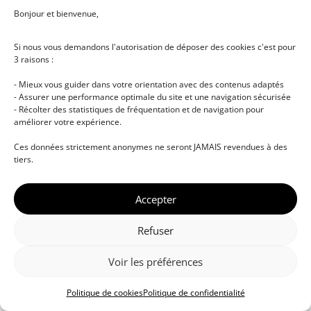
Bonjour et bienvenue,
Si nous vous demandons l'autorisation de déposer des cookies c'est pour
3 raisons :
- Mieux vous guider dans votre orientation avec des contenus adaptés
- Assurer une performance optimale du site et une navigation sécurisée
- Récolter des statistiques de fréquentation et de navigation pour
améliorer votre expérience.
© DJ NETWORK • École de DJ et de production
Ces données strictement anonymes ne seront JAMAIS revendues à des
musicale • Certifications professionnelles • Paris •
tiers.
Montpellier • À distance • Site actualisé en juillet
2026
Accepter
Refuser
Voir les préférences
Politique de cookies
Politique de confidentialité