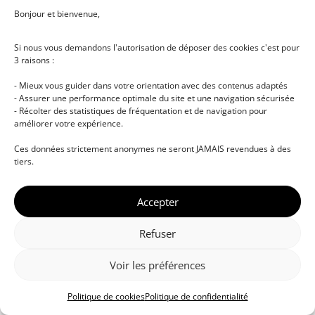
Bonjour et bienvenue,
Si nous vous demandons l'autorisation de déposer des cookies c'est pour
3 raisons :
- Mieux vous guider dans votre orientation avec des contenus adaptés
- Assurer une performance optimale du site et une navigation sécurisée
- Récolter des statistiques de fréquentation et de navigation pour
améliorer votre expérience.
© DJ NETWORK • École de DJ et de production
Ces données strictement anonymes ne seront JAMAIS revendues à des
musicale • Certifications professionnelles • Paris •
tiers.
Montpellier • À distance • Site actualisé en juillet
2026
Accepter
Refuser
Voir les préférences
Politique de cookies
Politique de confidentialité