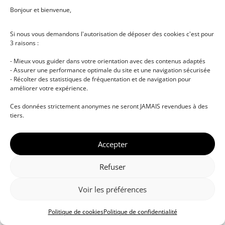
Bonjour et bienvenue,
Si nous vous demandons l'autorisation de déposer des cookies c'est pour
3 raisons :
- Mieux vous guider dans votre orientation avec des contenus adaptés
- Assurer une performance optimale du site et une navigation sécurisée
- Récolter des statistiques de fréquentation et de navigation pour
améliorer votre expérience.
© DJ NETWORK • École de DJ et de production
Ces données strictement anonymes ne seront JAMAIS revendues à des
musicale • Certifications professionnelles • Paris •
tiers.
Montpellier • À distance • Site actualisé en juillet
2026
Accepter
Refuser
Voir les préférences
Politique de cookies
Politique de confidentialité