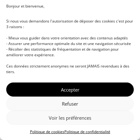
Bonjour et bienvenue,
Si nous vous demandons l'autorisation de déposer des cookies c'est pour
3 raisons :
- Mieux vous guider dans votre orientation avec des contenus adaptés
- Assurer une performance optimale du site et une navigation sécurisée
- Récolter des statistiques de fréquentation et de navigation pour
améliorer votre expérience.
© DJ NETWORK • École de DJ et de production
Ces données strictement anonymes ne seront JAMAIS revendues à des
musicale • Certifications professionnelles • Paris •
tiers.
Montpellier • À distance • Site actualisé en juillet
2026
Accepter
Refuser
Voir les préférences
Politique de cookies
Politique de confidentialité