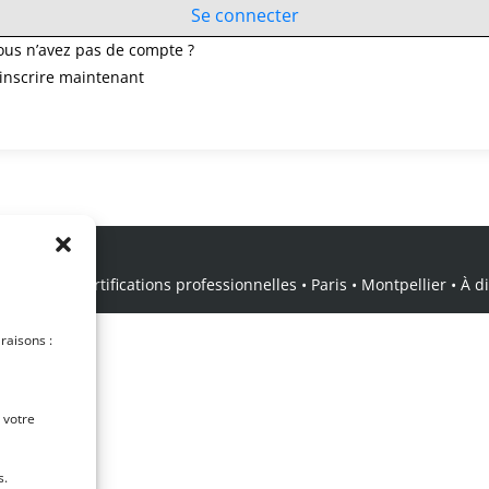
Se connecter
ous n’avez pas de compte ?
’inscrire maintenant
icale • Certifications professionnelles • Paris • Montpellier • À dis
 raisons :
 votre
s.