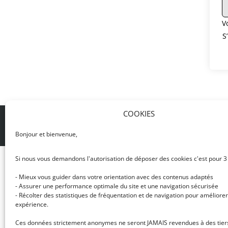
V
S
COOKIES
© DJ NETWORK • École de DJ et de production mus
Bonjour et bienvenue,
Si nous vous demandons l'autorisation de déposer des cookies c'est pour 3
- Mieux vous guider dans votre orientation avec des contenus adaptés
- Assurer une performance optimale du site et une navigation sécurisée
- Récolter des statistiques de fréquentation et de navigation pour améliorer
expérience.
Ces données strictement anonymes ne seront JAMAIS revendues à des tier