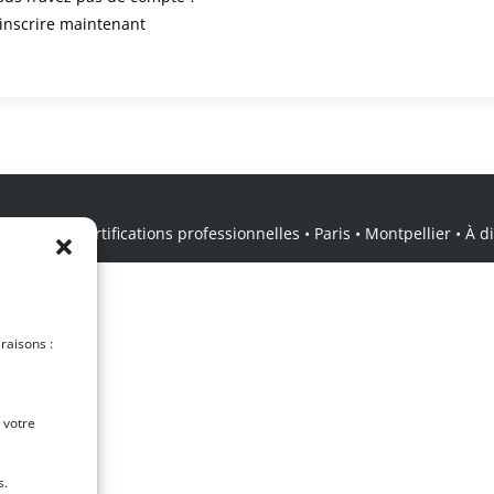
’inscrire maintenant
icale • Certifications professionnelles • Paris • Montpellier • À dis
 raisons :
 votre
s.