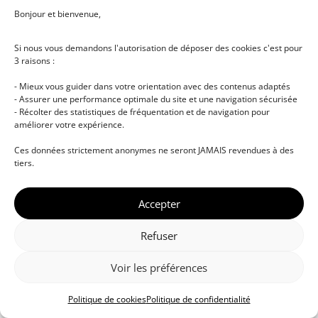
Bonjour et bienvenue,
Si nous vous demandons l'autorisation de déposer des cookies c'est pour
3 raisons :
- Mieux vous guider dans votre orientation avec des contenus adaptés
- Assurer une performance optimale du site et une navigation sécurisée
- Récolter des statistiques de fréquentation et de navigation pour
améliorer votre expérience.
© DJ NETWORK • École de DJ et de production
Ces données strictement anonymes ne seront JAMAIS revendues à des
musicale • Certifications professionnelles • Paris •
tiers.
Montpellier • À distance • Site actualisé en juillet
2026
Accepter
Refuser
Voir les préférences
Politique de cookies
Politique de confidentialité