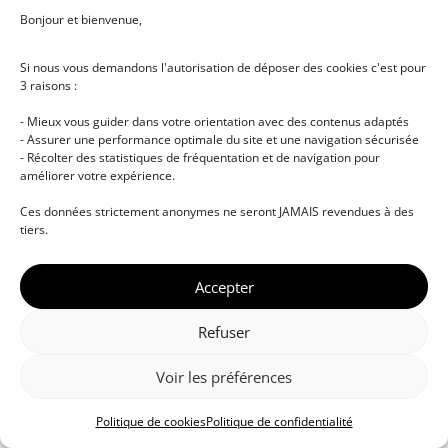
Bonjour et bienvenue,
Si nous vous demandons l'autorisation de déposer des cookies c'est pour
3 raisons :
- Mieux vous guider dans votre orientation avec des contenus adaptés
- Assurer une performance optimale du site et une navigation sécurisée
- Récolter des statistiques de fréquentation et de navigation pour
améliorer votre expérience.
© DJ NETWORK • École de DJ et de production
Ces données strictement anonymes ne seront JAMAIS revendues à des
musicale • Certifications professionnelles • Paris •
tiers.
Montpellier • À distance • Site actualisé en juillet
2026
Accepter
Refuser
Voir les préférences
Politique de cookies
Politique de confidentialité