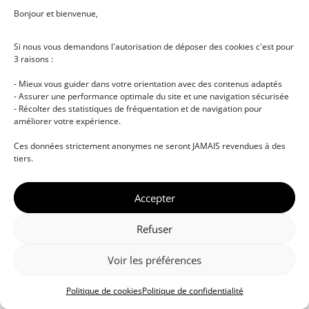
Bonjour et bienvenue,
Si nous vous demandons l'autorisation de déposer des cookies c'est pour
3 raisons :
- Mieux vous guider dans votre orientation avec des contenus adaptés
- Assurer une performance optimale du site et une navigation sécurisée
- Récolter des statistiques de fréquentation et de navigation pour
améliorer votre expérience.
© DJ NETWORK • École de DJ et de production
Ces données strictement anonymes ne seront JAMAIS revendues à des
musicale • Certifications professionnelles • Paris •
tiers.
Montpellier • À distance • Site actualisé en juillet
2026
Accepter
Refuser
Voir les préférences
Politique de cookies
Politique de confidentialité