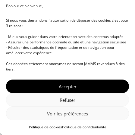
Bonjour et bienvenue,
Si nous vous demandons l'autorisation de déposer des cookies c'est pour
3 raisons :
- Mieux vous guider dans votre orientation avec des contenus adaptés
- Assurer une performance optimale du site et une navigation sécurisée
- Récolter des statistiques de fréquentation et de navigation pour
améliorer votre expérience.
© DJ NETWORK • École de DJ et de production
Ces données strictement anonymes ne seront JAMAIS revendues à des
musicale • Certifications professionnelles • Paris •
tiers.
Montpellier • À distance • Site actualisé en juillet
2026
Accepter
Refuser
Voir les préférences
Politique de cookies
Politique de confidentialité