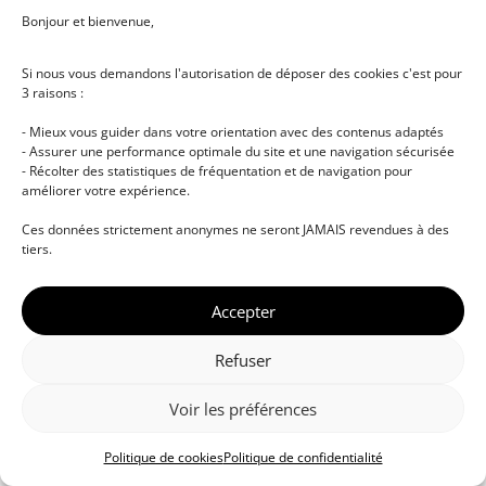
Bonjour et bienvenue,
Si nous vous demandons l'autorisation de déposer des cookies c'est pour
3 raisons :
- Mieux vous guider dans votre orientation avec des contenus adaptés
- Assurer une performance optimale du site et une navigation sécurisée
- Récolter des statistiques de fréquentation et de navigation pour
améliorer votre expérience.
© DJ NETWORK • École de DJ et de production
Ces données strictement anonymes ne seront JAMAIS revendues à des
musicale • Certifications professionnelles • Paris •
tiers.
Montpellier • À distance • Site actualisé en juillet
2026
Accepter
Refuser
Voir les préférences
Politique de cookies
Politique de confidentialité