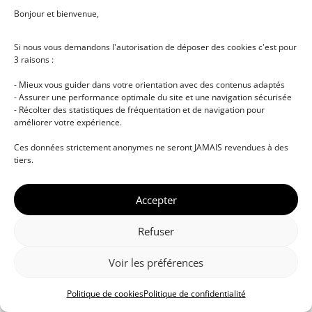
Bonjour et bienvenue,
Si nous vous demandons l'autorisation de déposer des cookies c'est pour
3 raisons :
- Mieux vous guider dans votre orientation avec des contenus adaptés
- Assurer une performance optimale du site et une navigation sécurisée
- Récolter des statistiques de fréquentation et de navigation pour
améliorer votre expérience.
© DJ NETWORK • École de DJ et de production
Ces données strictement anonymes ne seront JAMAIS revendues à des
musicale • Certifications professionnelles • Paris •
tiers.
Montpellier • À distance • Site actualisé en juillet
2026
Accepter
Refuser
Voir les préférences
Politique de cookies
Politique de confidentialité