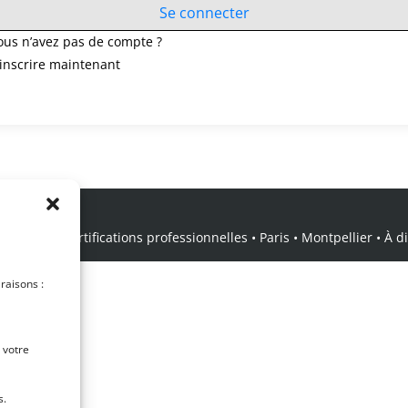
Se connecter
ous n’avez pas de compte ?
’inscrire maintenant
icale • Certifications professionnelles • Paris • Montpellier • À dis
 raisons :
 votre
s.