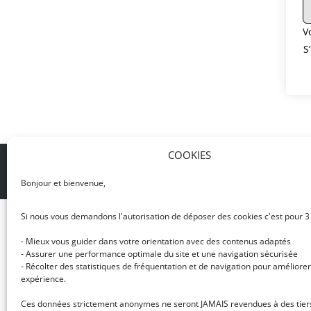
V
S
COOKIES
© DJ NETWORK • École de DJ et de production mus
Bonjour et bienvenue,
Si nous vous demandons l'autorisation de déposer des cookies c'est pour 3
- Mieux vous guider dans votre orientation avec des contenus adaptés
- Assurer une performance optimale du site et une navigation sécurisée
- Récolter des statistiques de fréquentation et de navigation pour améliorer
expérience.
Ces données strictement anonymes ne seront JAMAIS revendues à des tier